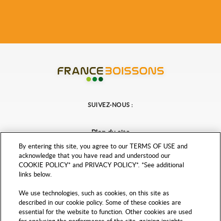
France Boissons
SUIVEZ-NOUS :
Plan du site
Mentions légales
By entering this site, you agree to our TERMS OF USE and
acknowledge that you have read and understood our
Politique de protection des données personnelles
COOKIE POLICY* and PRIVACY POLICY*. *See additional
Paramètres de confidentialité
links below.
Accessibilité : partiellement conforme
We use technologies, such as cookies, on this site as
© FRANCE BOISSONS 2026
described in our cookie policy. Some of these cookies are
essential for the website to function. Other cookies are used