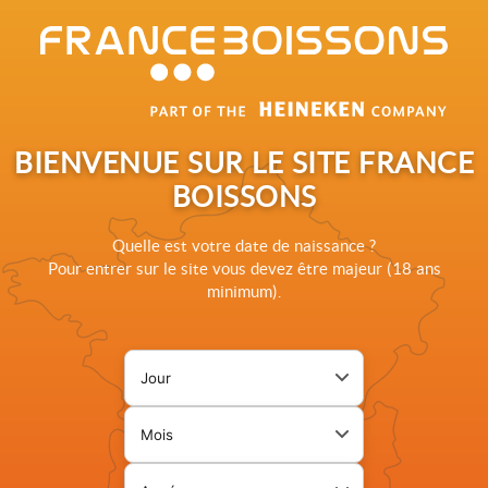
Rechercher sur le site France Boissons
BIENVENUE SUR LE SITE FRANCE
BOISSONS
Quelle est votre date de naissance ?
NOS
EXPERTISES
Pour entrer sur le site vous devez être majeur (18 ans
minimum).
Jour de naissance
Une offre de services adaptée aux besoins de nos clients
Page de vérification d'âge. L
Mois de naissance
Une offre de boissons adaptée et diversifiée
Année de naissance