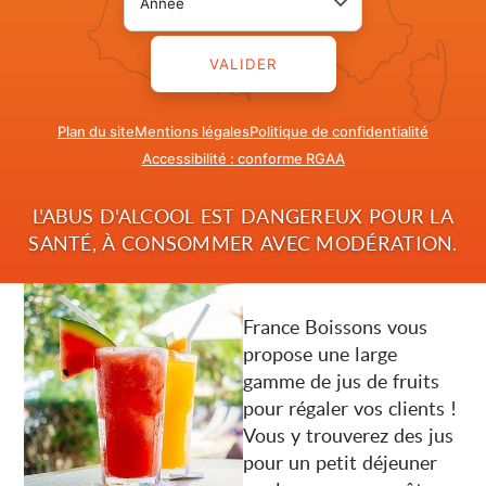
VALIDER
Plan du site
Mentions légales
Politique de confidentialité
Accessibilité : conforme RGAA
L'ABUS D'ALCOOL EST DANGEREUX POUR LA
NOTRE LARGE
SANTÉ, À CONSOMMER AVEC MODÉRATION.
GAMME DE JUS DE
FRUITS
France Boissons vous
propose une large
gamme de jus de fruits
pour régaler vos clients !
Vous y trouverez des jus
pour un petit déjeuner