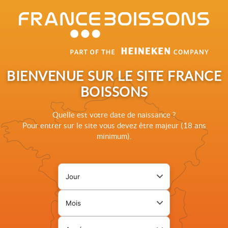
Rechercher sur le site France Boissons
BIENVENUE SUR LE SITE FRANCE
BOISSONS
LARGE
Quelle est votre date de naissance ?
Pour entrer sur le site vous devez être majeur (18 ans
GAMME
minimum).
DE JUS
Jour de naissance
DE
Page de vérification d'âge. L
FRUITS
Mois de naissance
Année de naissance