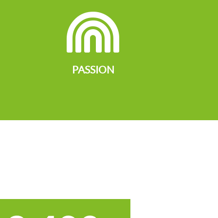

PASSION