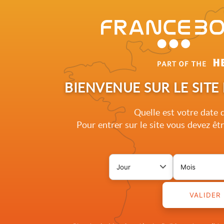
Nous contacter
Nos offres d'emploi
Recherch
Accueil
Qui sommes-nous ?
BIENVENUE SUR LE SIT
Quelle est votre date 
Pour entrer sur le site vous devez ê
FRA
Page 
Jour de naissance
Mois de na
HISTORIQUE D
VALIDER