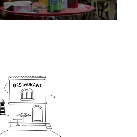
izon de tous les Cafés, Hôtels et Restaurants de l'hexag